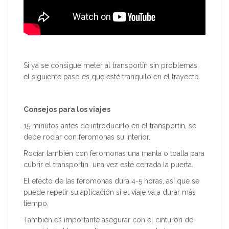
Si ya se consigue meter al transportín sin problemas,
el siguiente paso es que esté tranquilo en el trayecto.
Consejos para los viajes
15 minutos antes de introducirlo en el transportín, se
debe rociar con feromonas su interior.
Rociar también con feromonas una manta o toalla para
cubrir el transportín una vez esté cerrada la puerta.
El efecto de las feromonas dura 4-5 horas, así que se
puede repetir su aplicación si el viaje va a durar más
tiempo.
También es importante asegurar con el cinturón de